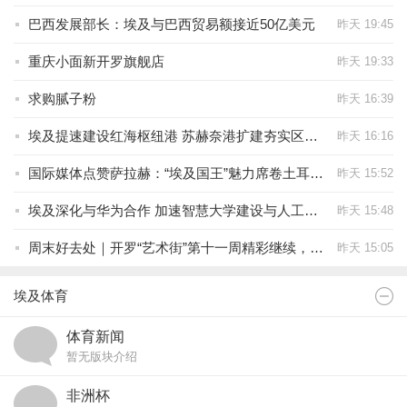
巴西发展部长：埃及与巴西贸易额接近50亿美元
昨天 19:45
重庆小面新开罗旗舰店
昨天 19:33
求购腻子粉
昨天 16:39
埃及提速建设红海枢纽港 苏赫奈港扩建夯实区域物流中心地位
昨天 16:16
国际媒体点赞萨拉赫：“埃及国王”魅力席卷土耳其 全球影响力再获国际认可
昨天 15:52
埃及深化与华为合作 加速智慧大学建设与人工智能人才培养
昨天 15:48
周末好去处｜开罗“艺术街”第十一周精彩继续，邀您一起打卡埃及艺术文化新地标！
昨天 15:05
埃及体育
体育新闻
暂无版块介绍
非洲杯