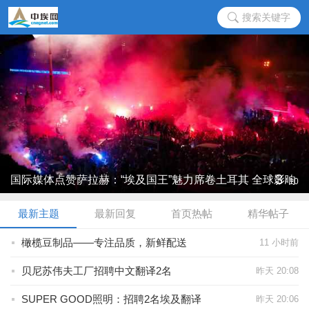
搜索关键字
3
国际媒体点赞萨拉赫：“埃及国王”魅力席卷土耳其 全球影响
/
10
力再 ...
最新主题
最新回复
首页热帖
精华帖子
橄榄豆制品——专注品质，新鲜配送
11 小时前
贝尼苏伟夫工厂招聘中文翻译2名
昨天 20:08
SUPER GOOD照明：招聘2名埃及翻译
昨天 20:06