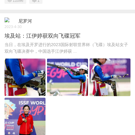
11096
1
尼罗河
2023-4-30
埃及站：江伊婷获双向飞碟冠军
当日，在埃及开罗进行的2023国际射联世界杯（飞碟）埃及站女子
双向飞碟决赛中，中国选手江伊婷获 ...