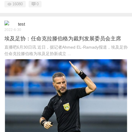
16080
0
test
2022-6-30
埃及足协：任命克拉滕伯格为裁判发展委员会主席
直播吧6月30日讯 近日，据记者Ahmed EL-Ramady报道，埃及足协
任命克拉滕伯格为埃及足协新成立 ...