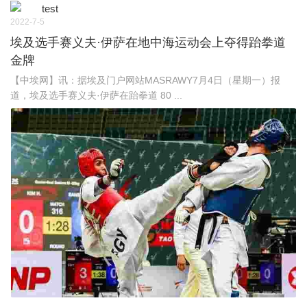
test
2022-7-5
埃及选手赛义夫·伊萨在地中海运动会上夺得跆拳道
金牌
【中埃网】讯：据埃及门户网站MASRAWY7月4日（星期一）报
道，埃及选手赛义夫·伊萨在跆拳道 80 ...