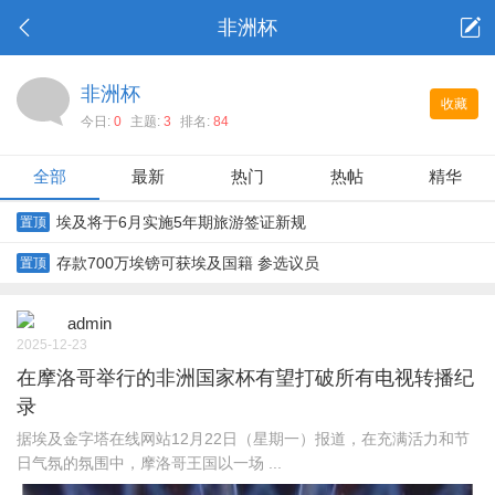
非洲杯
非洲杯
收藏
今日:
0
主题:
3
排名:
84
全部
最新
热门
热帖
精华
埃及将于6月实施5年期旅游签证新规
置顶
存款700万埃镑可获埃及国籍 参选议员
置顶
admin
2025-12-23
在摩洛哥举行的非洲国家杯有望打破所有电视转播纪
录
据埃及金字塔在线网站12月22日（星期一）报道，在充满活力和节
日气氛的氛围中，摩洛哥王国以一场 ...