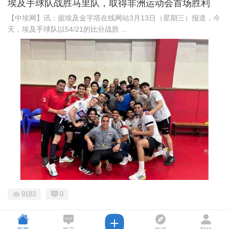
埃及手球队战胜马里队，取得非洲运动会首场胜利
【中埃网】讯：据埃及金字塔在线网站3月13日（星期三）报道，今
天，埃及手球队以54/21的比分战胜 ...
9183
0