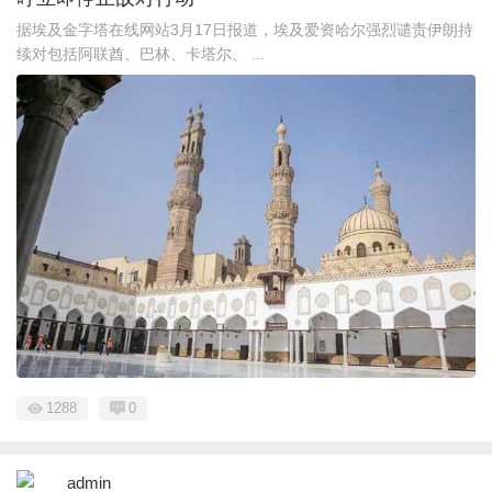
据埃及金字塔在线网站3月17日报道，埃及爱资哈尔强烈谴责伊朗持
续对包括阿联酋、巴林、卡塔尔、 ...
1288
0
admin