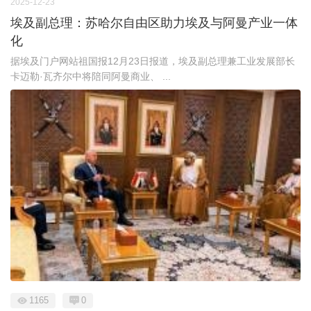
2025-12-23
埃及副总理：苏哈尔自由区助力埃及与阿曼产业一体
化
据埃及门户网站祖国报12月23日报道，埃及副总理兼工业发展部长
卡迈勒·瓦齐尔中将陪同阿曼商业、 ...
1165
0