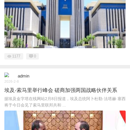
1177
0
admin
2026-2-8
埃及-索马里举行峰会 磋商加强两国战略伙伴关系
据埃及金字塔在线网站2月8日报道，埃及总统阿卜杜勒·法塔赫·塞西
将于今日会见了索马里联邦共和 ...