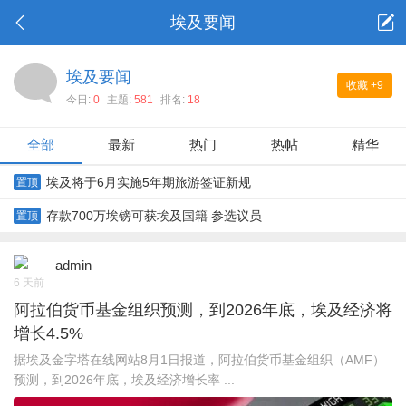
埃及要闻
埃及要闻
收藏
+9
今日:
0
主题:
581
排名:
18
全部
最新
热门
热帖
精华
埃及将于6月实施5年期旅游签证新规
置顶
存款700万埃镑可获埃及国籍 参选议员
置顶
admin
6 天前
阿拉伯货币基金组织预测，到2026年底，埃及经济将
增长4.5%
据埃及金字塔在线网站8月1日报道，阿拉伯货币基金组织（AMF）
预测，到2026年底，埃及经济增长率 ...