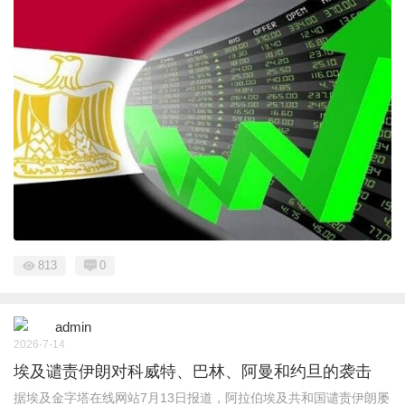
813
0
admin
2026-7-14
埃及谴责伊朗对科威特、巴林、阿曼和约旦的袭击
据埃及金字塔在线网站7月13日报道，阿拉伯埃及共和国谴责伊朗屡