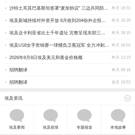
沙特土耳其巴基斯坦签署“麦加协议” 三边共同防御机制成型牵动地区安全格局
昨天 18:31
埃及新城持续对外资开放 8月收到204份外企投资申请
昨天 18:20
埃及达卡利亚省出土千年遗址 完整呈现东部三角洲文明演进脉络
昨天 18:10
埃及U18女手世锦赛一球憾负卫冕冠军 全力冲刺铜牌创历史
昨天 18:02
2026年8月8日埃及美元和黄金价格概
昨天 13:23
招聘翻译
昨天 04:18
招聘翻译
前天 19:53
埃及资讯
埃及要闻
埃及疫情
专题报道
本地故事