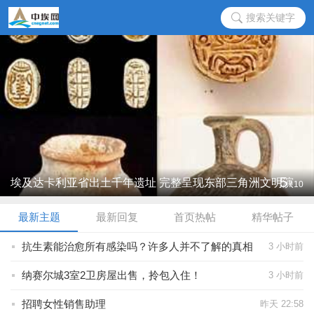
搜索关键字
5
埃及达卡利亚省出土千年遗址 完整呈现东部三角洲文明演
/
10
进脉络 ...
最新主题
最新回复
首页热帖
精华帖子
抗生素能治愈所有感染吗？许多人并不了解的真相
3 小时前
纳赛尔城3室2卫房屋出售，拎包入住！
3 小时前
招聘女性销售助理
昨天 22:58