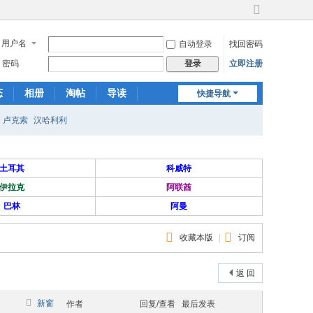
切
换
用户名
自动登录
找回密码
到
宽
密码
立即注册
登录
版
态
相册
淘帖
导读
快捷导航
日志
关于我们
卢克索
汉哈利利
土耳其
科威特
伊拉克
阿联酋
巴林
阿曼
收藏本版
|
订阅
返 回
新窗
作者
回复/查看
最后发表