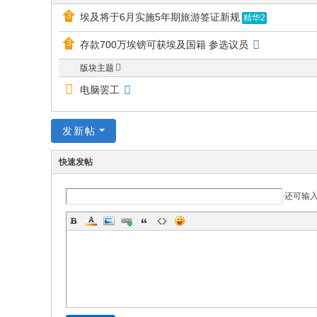
的
埃及将于6月实施5年期旅游签证新规
精华2
网
存款700万埃镑可获埃及国籍 参选议员
络
版块主题
家
电脑罢工
园
！
发新帖
快速发帖
还可输