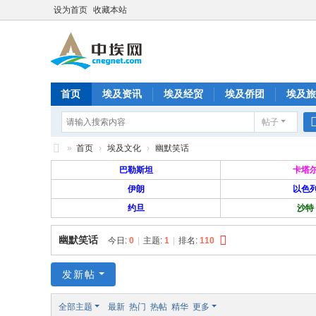
设为首页
收藏本站
首页
埃及资讯
埃及经贸
埃及侨团
埃及旅
帖子
分享
记录
排行榜
»
首页
›
埃及文化
›
幽默笑话
中
巴勒斯坦
卡塔
埃
伊朗
以色
约旦
沙特
网
—
幽默笑话
今日:
0
|
主题:
1
|
排名:
110
旅
埃
发新帖
华
全部主题
最新
热门
热帖
精华
更多
人