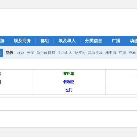
游
埃及商务
群组
埃及华人
分类信息
广播
动
热搜:
埃及
开罗
新行政首都
亚历山大
尼罗河
黑白沙漠
地中海
红海
神庙
搜
索
尔
黎巴嫩
列
叙利亚
也门