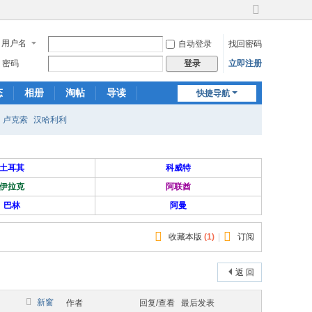
切
换
用户名
自动登录
找回密码
到
宽
密码
立即注册
登录
版
态
相册
淘帖
导读
快捷导航
日志
关于我们
卢克索
汉哈利利
土耳其
科威特
伊拉克
阿联酋
巴林
阿曼
收藏本版
(
1
)
|
订阅
返 回
新窗
作者
回复/查看
最后发表