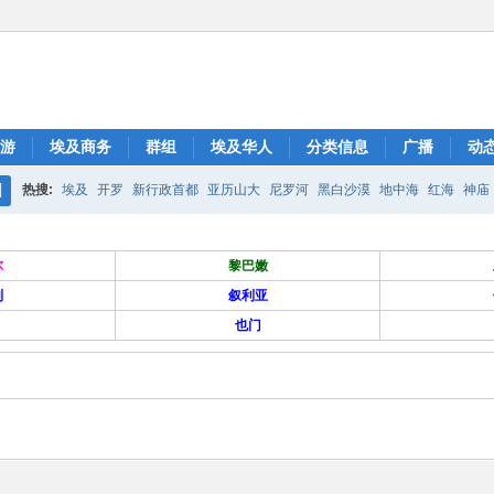
游
埃及商务
群组
埃及华人
分类信息
广播
动
热搜:
埃及
开罗
新行政首都
亚历山大
尼罗河
黑白沙漠
地中海
红海
神庙
搜
索
尔
黎巴嫩
列
叙利亚
也门