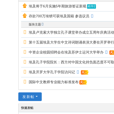
的
埃及将于6月实施5年期旅游签证新规
精华2
网
存款700万埃镑可获埃及国籍 参选议员
络
版块主题
家
埃及卢克索大学独立孔子课堂举办成立五周年庆典活
园
第十五届埃及大学生中文诗词朗诵表演大赛在开罗举
！
中资企业校园招聘会在埃及苏伊士运河大学举办
火..
埃及孔子学院院长：西方对中国文化持负面态度不可
埃及开罗大学孔子学院访问记
火...
国际中文教师专业能力标准发布
火...
发新帖
快速发帖