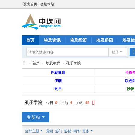
设为首页
收藏本站
首页
埃及资讯
埃及经贸
埃及侨团
埃及旅
帖子
分享
记录
排行榜
»
首页
›
埃及教育
›
孔子学院
中
巴勒斯坦
卡塔
埃
伊朗
以色
约旦
沙特
网
—
孔子学院
今日:
0
|
主题:
6
|
排名:
95
旅
埃
发新帖
华
全部主题
最新
热门
热帖
精华
更多
人