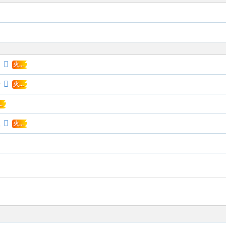
动
火...
行
火...
.
取
火...