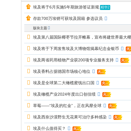
的
埃及将于6月实施5年期旅游签证新规
精华2
网
存款700万埃镑可获埃及国籍 参选议员
络
版块主题
家
埃及第八届国际椰枣节拉开帷幕，宣布将建世界最大
园
埃及将于下周发售埃及大博物馆揭幕纪念金银币
！
火..
埃及两省药用植物产业获200项专业服务支持
火...
埃及香料占据德国市场核心地位‌
火...
埃及是全球第二大橄榄蜜饯出口国
火...
埃及橄榄产业2024年度出口创佳绩
火...
草莓——“埃及的红金”，正在风靡全球
火...
埃及西奈沙漠野生无花果可治疗多种感染
火...
埃及什么值得买？
火...