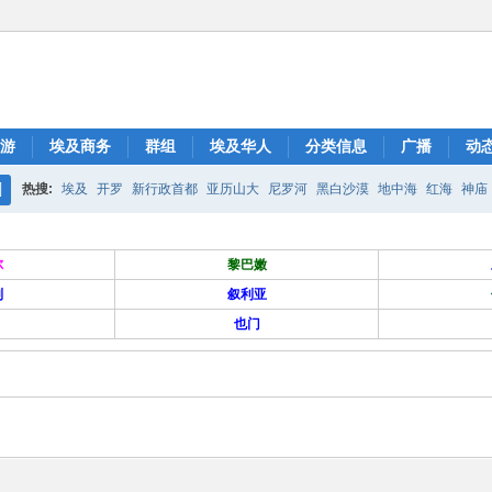
游
埃及商务
群组
埃及华人
分类信息
广播
动
热搜:
埃及
开罗
新行政首都
亚历山大
尼罗河
黑白沙漠
地中海
红海
神庙
搜
索
尔
黎巴嫩
列
叙利亚
也门