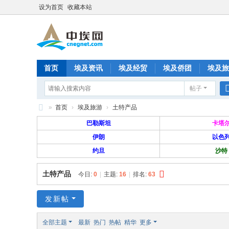
设为首页
收藏本站
首页
埃及资讯
埃及经贸
埃及侨团
埃及旅
帖子
分享
记录
排行榜
»
首页
›
埃及旅游
›
土特产品
中
巴勒斯坦
卡塔
埃
伊朗
以色
约旦
沙特
网
—
土特产品
今日:
0
|
主题:
16
|
排名:
63
旅
埃
发新帖
华
全部主题
最新
热门
热帖
精华
更多
人