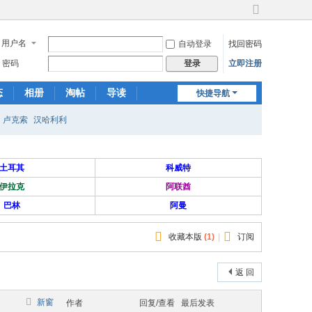
切
换
用户名
自动登录
找回密码
到
宽
密码
立即注册
登录
版
态
相册
淘帖
导读
快捷导航
日志
关于我们
卢克索
汉哈利利
土耳其
科威特
伊拉克
阿联酋
巴林
阿曼
收藏本版
(
1
)
|
订阅
返 回
新窗
作者
回复/查看
最后发表