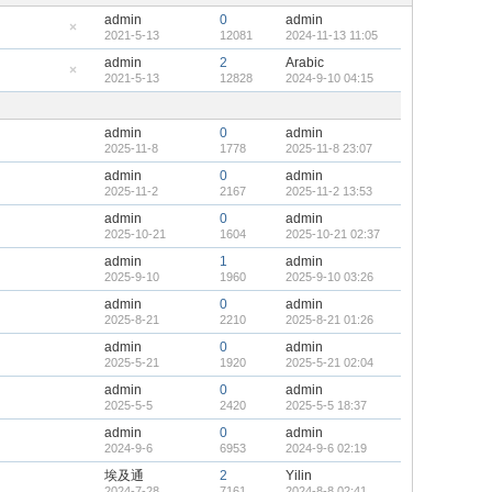
admin
0
admin
2021-5-13
12081
2024-11-13 11:05
隐
藏
admin
2
Arabic
置
2021-5-13
12828
2024-9-10 04:15
顶
隐
帖
藏
置
顶
admin
0
admin
帖
2025-11-8
1778
2025-11-8 23:07
admin
0
admin
2025-11-2
2167
2025-11-2 13:53
admin
0
admin
2025-10-21
1604
2025-10-21 02:37
admin
1
admin
2025-9-10
1960
2025-9-10 03:26
admin
0
admin
2025-8-21
2210
2025-8-21 01:26
admin
0
admin
2025-5-21
1920
2025-5-21 02:04
admin
0
admin
2025-5-5
2420
2025-5-5 18:37
admin
0
admin
2024-9-6
6953
2024-9-6 02:19
埃及通
2
Yilin
2024-7-28
7161
2024-8-8 02:41