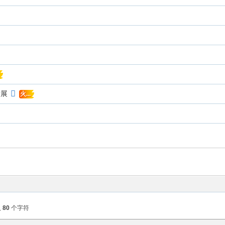
发展
火...
入
80
个字符