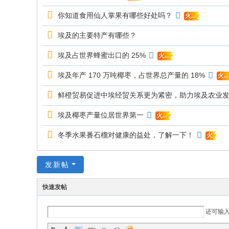
你知道食用仙人掌果有哪些好处吗？
火...
埃及的主要特产有哪些？
埃及占世界蜂蜜出口的 25%
火...
埃及年产 170 万吨椰枣，占世界总产量的 18%
火...
鲜橙贸易促进中埃经贸关系更为紧密，助力埃及农业
埃及椰枣产量位居世界第一
火...
冬季水果番石榴对健康的益处，了解一下！
火
发新帖
快速发帖
还可输