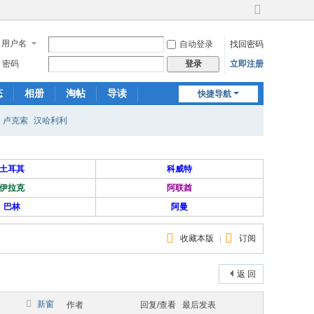
切
换
用户名
自动登录
找回密码
到
宽
密码
立即注册
登录
版
态
相册
淘帖
导读
快捷导航
日志
关于我们
卢克索
汉哈利利
土耳其
科威特
伊拉克
阿联酋
巴林
阿曼
收藏本版
|
订阅
返 回
新窗
作者
回复/查看
最后发表