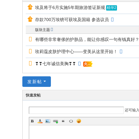
的
埃及将于6月实施5年期旅游签证新规
精华2
网
存款700万埃镑可获埃及国籍 参选议员
络
版块主题
家
有哪些非常奢侈的护肤品，能让你感叹一句有钱真好
园
玫莉蔻皮肤护理中心——变美从这里开始！
！
❣❣七年诚信美胸❣❣‎
火...
发新帖
快速发帖
还可输