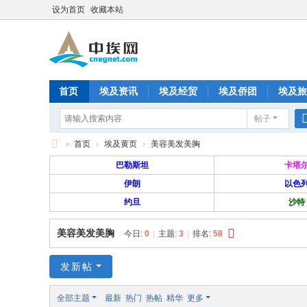
设为首页
收藏本站
首页
埃及资讯
埃及经贸
埃及侨团
埃及旅
帖子
分享
记录
排行榜
»
首页
›
埃及黄页
›
美容美发美胸
中
巴勒斯坦
卡塔
埃
伊朗
以色
约旦
沙特
网
—
美容美发美胸
今日:
0
|
主题:
3
|
排名:
58
旅
埃
发新帖
华
全部主题
最新
热门
热帖
精华
更多
人