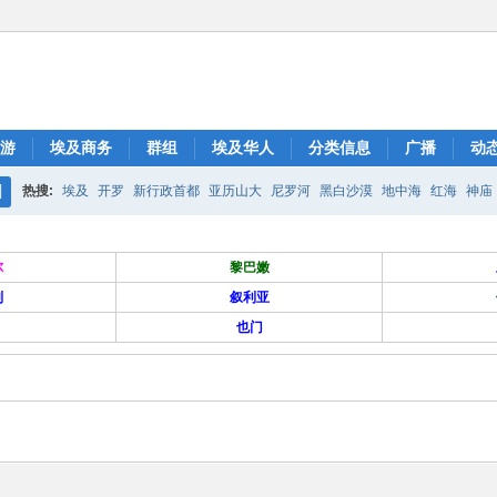
游
埃及商务
群组
埃及华人
分类信息
广播
动
热搜:
埃及
开罗
新行政首都
亚历山大
尼罗河
黑白沙漠
地中海
红海
神庙
搜
索
尔
黎巴嫩
列
叙利亚
也门