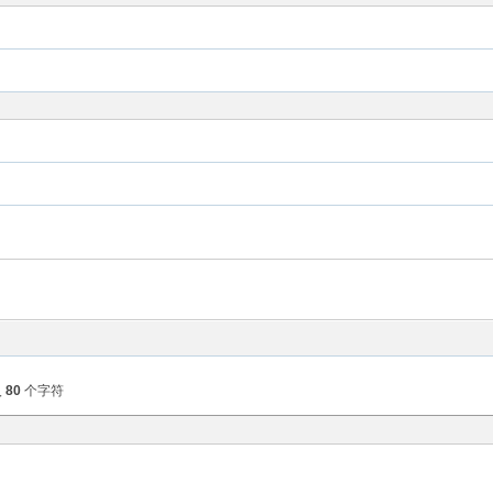
？
入
80
个字符