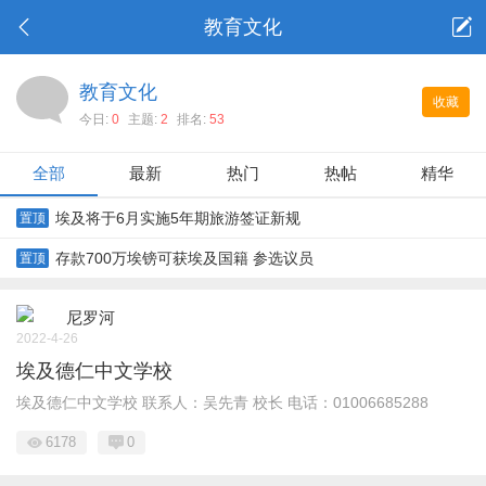
教育文化
教育文化
收藏
今日:
0
主题:
2
排名:
53
全部
最新
热门
热帖
精华
埃及将于6月实施5年期旅游签证新规
置顶
存款700万埃镑可获埃及国籍 参选议员
置顶
尼罗河
2022-4-26
埃及德仁中文学校
埃及德仁中文学校 联系人：吴先青 校长 电话：01006685288
6178
0