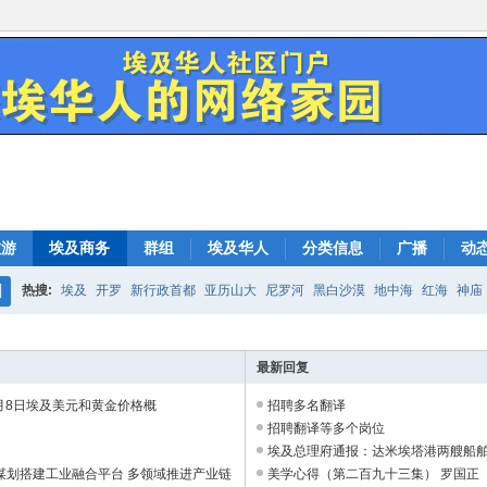
旅游
埃及商务
群组
埃及华人
分类信息
广播
动
热搜:
埃及
开罗
新行政首都
亚历山大
尼罗河
黑白沙漠
地中海
红海
神庙
搜
索
最新回复
8月8日埃及美元和黄金价格概
招聘多名翻译
招聘翻译等多个岗位
埃及总理府通报：达米埃塔港两艘船
谋划搭建工业融合平台 多领域推进产业链
定系无人机引发 ...
美学心得（第二百九十三集） 罗国正