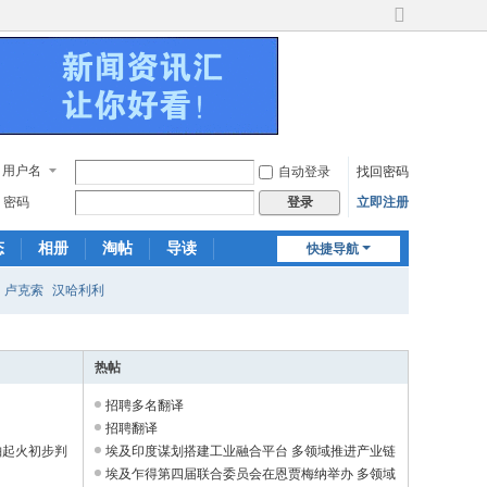
切
换
到
宽
版
用户名
自动登录
找回密码
密码
立即注册
登录
态
相册
淘帖
导读
快捷导航
日志
关于我们
卢克索
汉哈利利
热帖
招聘多名翻译
招聘翻译
舶起火初步判
埃及印度谋划搭建工业融合平台 多领域推进产业链
务实合作 ...
埃及乍得第四届联合委员会在恩贾梅纳举办 多领域