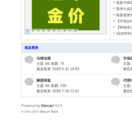
旅
务实合作 ...
埃及乍得
埃
深化双边务实合
苏伊士运
房赋能招商引资
埃及投资
华
优化营商环境 
【中埃合
人
级代表团 共商
【特别关
1
2
3
4
5
6
7
8
9
10
投资合作 共护
2026年
的
网
埃及商务
络
法律法规
市场
家
主题: 66
,
帖数: 76
主题: 
园
最后发表: 2026-5-31 19:53
最后
！
解惑答疑
代理
主题: 98
,
帖数: 238
主题: 
最后发表: 2026-7-29 12:51
最后发表
Powered by
Discuz!
X3.5
© 2001-2025
Discuz! Team
.