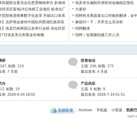
第四届联合委员会在恩贾梅纳举办 多领域
埃及牵头编制非洲首份金融稳定报告
 ...
河经济区落地24亿埃镑工业项目 标准化厂
大家好
 ...
外贸部推进商事数字化改革 升级出口体系
招聘有水果蔬菜出口经验的翻译，会
...
作】吉萨商会接待中国杭州西湖区政府高
英文都可以 ...
麻烦问一下，开罗怎么买冰柜
深 ...
注】埃及巴林两国元首举行会晤 深化经贸
招聘翻译
地 ...
8月7日埃及美元和黄金价格概
招聘｜短视频拍摄工作人员
调研
投资创业
187
,
帖数: 216
主题: 246
,
帖数: 275
发表:
7 天前
最后发表:
4 天前
代办
产品供应
12
,
帖数: 19
主题: 8
,
帖数: 9
: 2026-6-24 18:02
最后发表: 2026-7-19 01:51
|
Archiver
|
手机版
|
小黑屋
|
凯斯
GMT+8