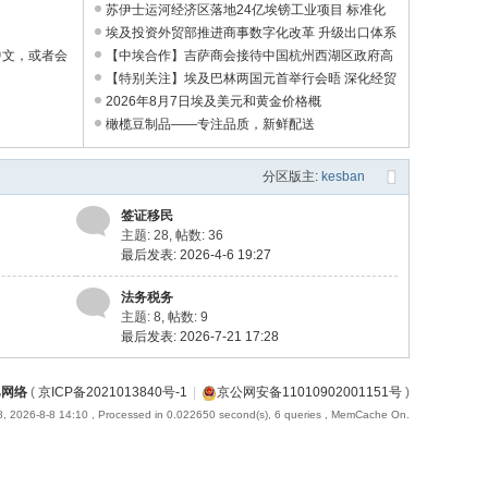
深化双边务实合 ...
苏伊士运河经济区落地24亿埃镑工业项目 标准化
厂房赋能招商引资 ...
埃及投资外贸部推进商事数字化改革 升级出口体系
中文，或者会
优化营商环境 ...
【中埃合作】吉萨商会接待中国杭州西湖区政府高
级代表团 共商深 ...
【特别关注】埃及巴林两国元首举行会晤 深化经贸
投资合作 共护地 ...
2026年8月7日埃及美元和黄金价格概
橄榄豆制品——专注品质，新鲜配送
分区版主:
kesban
签证移民
主题: 28
,
帖数: 36
最后发表: 2026-4-6 19:27
法务税务
主题: 8
,
帖数: 9
最后发表: 2026-7-21 17:28
巴网络
(
京ICP备2021013840号-1
|
京公网安备11010902001151号
)
, 2026-8-8 14:10
, Processed in 0.022650 second(s), 6 queries , MemCache On.