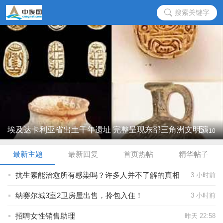
搜索关键字
5
埃及达卡利亚省出土千年遗址 完整呈现东部三角洲文明演
/
10
进脉络 ...
最新主题
最新回复
首页热帖
精华帖子
抗生素能治愈所有感染吗？许多人并不了解的真相
3 小时前
纳赛尔城3室2卫房屋出售，拎包入住！
3 小时前
招聘女性销售助理
昨天 22:58