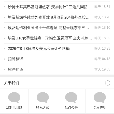
沙特土耳其巴基斯坦签署“麦加协议” 三边共同防御机制成型牵动地区安全格局
昨天 18:31
埃及新城持续对外资开放 8月收到204份外企投资申请
昨天 18:20
埃及达卡利亚省出土千年遗址 完整呈现东部三角洲文明演进脉络
昨天 18:10
埃及U18女手世锦赛一球憾负卫冕冠军 全力冲刺铜牌创历史
昨天 18:02
2026年8月8日埃及美元和黄金价格概
昨天 13:23
招聘翻译
昨天 04:18
招聘翻译
前天 19:53
关于我们
凯斯巴网络
联系方式
站点公告
免责声明