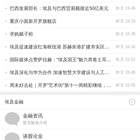
巴西发展部长：埃及与巴西贸易额接近50亿美元
昨天 19:45
重庆小面新开罗旗舰店
昨天 19:33
求购腻子粉
昨天 16:39
埃及提速建设红海枢纽港 苏赫奈港扩建夯实区域物流中心地位
昨天 16:16
国际媒体点赞萨拉赫：“埃及国王”魅力席卷土耳其 全球影响力再获国际认可
昨天 15:52
埃及深化与华为合作 加速智慧大学建设与人工智能人才培养
昨天 15:48
周末好去处｜开罗“艺术街”第十一周精彩继续，邀您一起打卡埃及艺术文化新地标！
昨天 15:05
埃及金融
金融资讯
暂无版块介绍
谈股论金