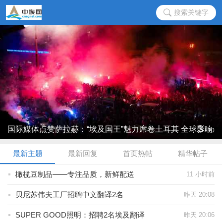
搜索关键字
3
国际媒体点赞萨拉赫：“埃及国王”魅力席卷土耳其 全球影响
/
10
力再 ...
最新主题
最新回复
首页热帖
精华帖子
橄榄豆制品——专注品质，新鲜配送
11 小时前
贝尼苏伟夫工厂招聘中文翻译2名
昨天 20:08
SUPER GOOD照明：招聘2名埃及翻译
昨天 20:06