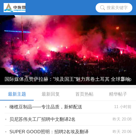
搜索关键字
3
国际媒体点赞萨拉赫：“埃及国王”魅力席卷土耳其 全球影响
/
10
力再 ...
最新主题
最新回复
首页热帖
精华帖子
橄榄豆制品——专注品质，新鲜配送
11 小时前
贝尼苏伟夫工厂招聘中文翻译2名
昨天 20:08
SUPER GOOD照明：招聘2名埃及翻译
昨天 20:06