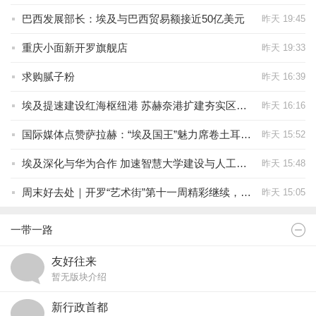
巴西发展部长：埃及与巴西贸易额接近50亿美元
昨天 19:45
重庆小面新开罗旗舰店
昨天 19:33
求购腻子粉
昨天 16:39
埃及提速建设红海枢纽港 苏赫奈港扩建夯实区域物流中心地位
昨天 16:16
国际媒体点赞萨拉赫：“埃及国王”魅力席卷土耳其 全球影响力再获国际认可
昨天 15:52
埃及深化与华为合作 加速智慧大学建设与人工智能人才培养
昨天 15:48
周末好去处｜开罗“艺术街”第十一周精彩继续，邀您一起打卡埃及艺术文化新地标！
昨天 15:05
一带一路
友好往来
暂无版块介绍
新行政首都