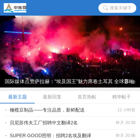
搜索关键字
3
国际媒体点赞萨拉赫：“埃及国王”魅力席卷土耳其 全球影响
/
10
力再 ...
最新主题
最新回复
首页热帖
精华帖子
橄榄豆制品——专注品质，新鲜配送
11 小时前
贝尼苏伟夫工厂招聘中文翻译2名
昨天 20:08
SUPER GOOD照明：招聘2名埃及翻译
昨天 20:06