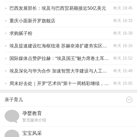
巴西发展部长：埃及与巴西贸易额接近50亿美元
昨天 19:45
重庆小面新开罗旗舰店
昨天 19:33
求购腻子粉
昨天 16:39
埃及提速建设红海枢纽港 苏赫奈港扩建夯实区域物流中心地位
昨天 16:16
国际媒体点赞萨拉赫：“埃及国王”魅力席卷土耳其 全球影响力再获国际认可
昨天 15:52
埃及深化与华为合作 加速智慧大学建设与人工智能人才培养
昨天 15:48
周末好去处｜开罗“艺术街”第十一周精彩继续，邀您一起打卡埃及艺术文化新地标！
昨天 15:05
亲子育儿
孕婴教育
暂无版块介绍
宝宝风采