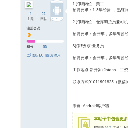
1.招聘岗位：美工
的
招聘要求：1-3年经验 ，熟
4
21
85
网
主题
回帖
积分
2.招聘岗位：仓库调货员兼司机
络
注册会员
家
招聘要求：会开车，多年驾驶
园
3招聘要求:业务员
积分
85
！
收听TA
发消息
招聘要求：会开车，多年驾驶
工作地点:新开罗和ataba，
联系方式01011901825（微
来自: Android客户端
本帖子中包含更多
您需要
登录
才可以下