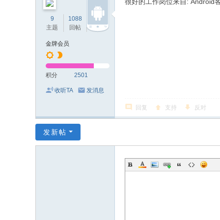
很好的工作岗位来自: Android
9
1088
2501
主题
回帖
积分
金牌会员
积分
2501
收听TA
发消息
回复
支持
反对
发新帖