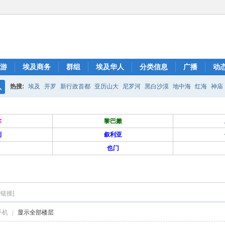
游
埃及商务
群组
埃及华人
分类信息
广播
动
热搜:
埃及
开罗
新行政首都
亚历山大
尼罗河
黑白沙漠
地中海
红海
神庙
搜
索
尔
黎巴嫩
列
叙利亚
也门
制链接]
手机
|
显示全部楼层