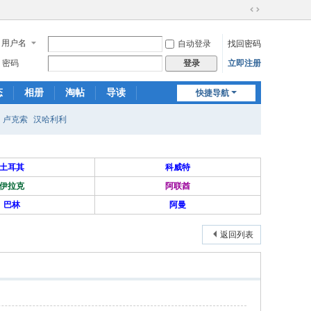
切
换
用户名
自动登录
找回密码
到
宽
密码
立即注册
登录
版
态
相册
淘帖
导读
快捷导航
日志
关于我们
卢克索
汉哈利利
土耳其
科威特
伊拉克
阿联酋
巴林
阿曼
返回列表