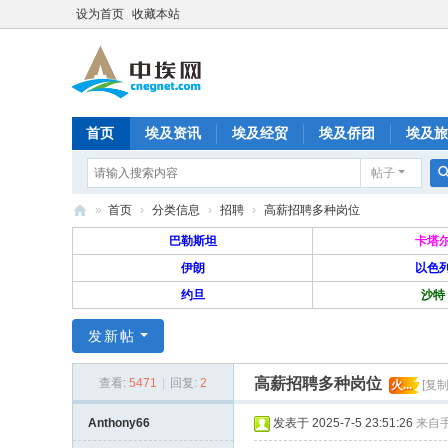
设为首页
收藏本站
首页
埃及资讯
埃及经贸
埃及侨团
埃及旅
帖子
分享
记录
排行榜
»
首页
›
分类信息
›
招聘
›
高薪招聘多种岗位
中
巴勒斯坦
卡塔
埃
伊朗
以色
约旦
沙特
网
—
发新帖
旅
高薪招聘多种岗位
埃
查看:
5471
|
回复:
2
火...
[复
华
Anthony66
发表于 2025-7-5 23:51:26
来自
人