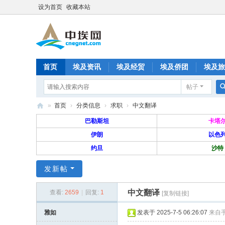
设为首页
收藏本站
首页
埃及资讯
埃及经贸
埃及侨团
埃及旅
帖子
分享
记录
排行榜
»
首页
›
分类信息
›
求职
›
中文翻译
中
巴勒斯坦
卡塔
埃
伊朗
以色
约旦
沙特
网
—
发新帖
旅
中文翻译
埃
查看:
2659
|
回复:
1
[复制链接]
华
雅如
发表于 2025-7-5 06:26:07
来自
人