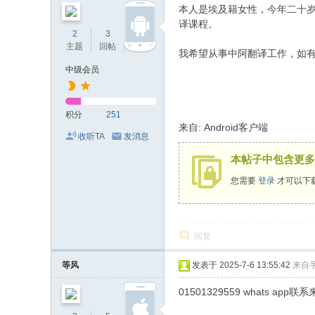
本人是埃及籍女性，今年二十岁
的
译课程。
2
3
251
网
主题
回帖
积分
我希望从事中阿翻译工作，如
络
中级会员
家
园
积分
251
！
来自: Android客户端
收听TA
发消息
本帖子中包含更多
您需要
登录
才可以下
回复
等风
发表于 2025-7-6 13:55:42
来自
01501329559 whats app联