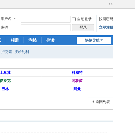
切
换
用户名
自动登录
找回密码
到
宽
密码
立即注册
登录
版
态
相册
淘帖
导读
快捷导航
日志
关于我们
卢克索
汉哈利利
土耳其
科威特
伊拉克
阿联酋
巴林
阿曼
返回列表