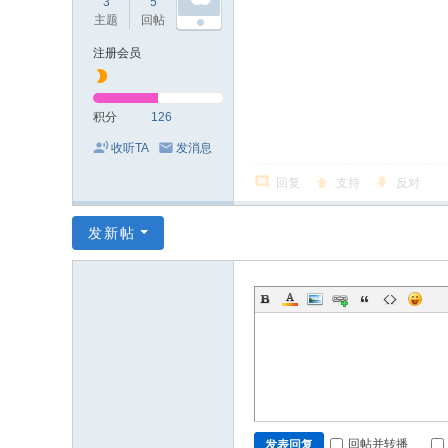
3
5
126
主题
回帖
积分
注册会员
积分
126
收听TA
发消息
回复
支持
反对
发新帖
回帖并转播
发表回复