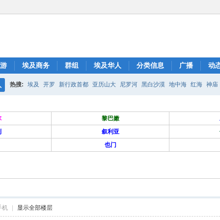
游
埃及商务
群组
埃及华人
分类信息
广播
动
热搜:
埃及
开罗
新行政首都
亚历山大
尼罗河
黑白沙漠
地中海
红海
神庙
搜
索
尔
黎巴嫩
列
叙利亚
也门
手机
|
显示全部楼层