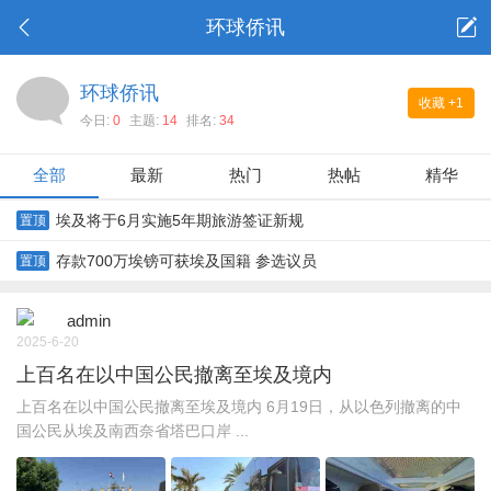
环球侨讯
环球侨讯
收藏
+1
今日:
0
主题:
14
排名:
34
全部
最新
热门
热帖
精华
埃及将于6月实施5年期旅游签证新规
置顶
存款700万埃镑可获埃及国籍 参选议员
置顶
admin
2025-6-20
上百名在以中国公民撤离至埃及境内
上百名在以中国公民撤离至埃及境内 6月19日，从以色列撤离的中
国公民从埃及南西奈省塔巴口岸 ...