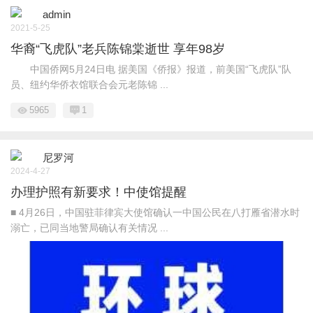
admin
2021-5-25
华裔“飞虎队”老兵陈锦棠逝世 享年98岁
中国侨网5月24日电 据美国《侨报》报道，前美国“飞虎队”队
员、纽约华侨衣馆联合会元老陈锦 ...
5965
1
尼罗河
2024-4-27
办理护照有新要求！中使馆提醒
■ 4月26日，中国驻菲律宾大使馆确认一中国公民在八打雁省潜水时
溺亡，已同当地警局确认有关情况 ...