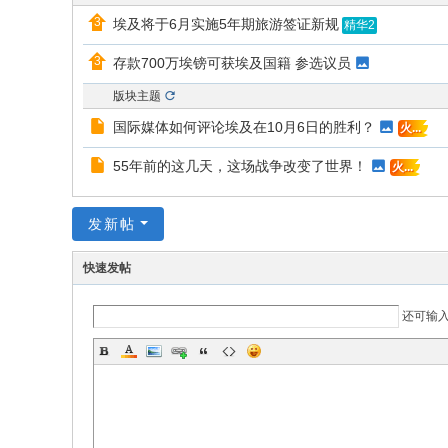
的
埃及将于6月实施5年期旅游签证新规
精华2
网
存款700万埃镑可获埃及国籍 参选议员
络
版块主题
家
国际媒体如何评论埃及在10月6日的胜利？
火...
园
55年前的这几天，这场战争改变了世界！
！
火...
发新帖
快速发帖
还可输