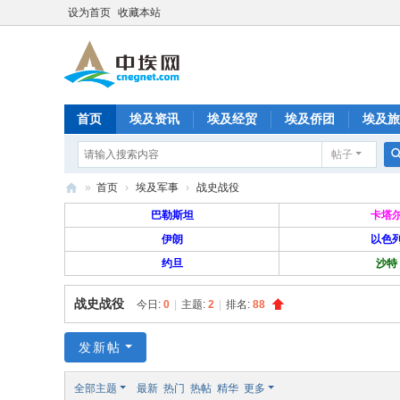
设为首页
收藏本站
首页
埃及资讯
埃及经贸
埃及侨团
埃及旅
帖子
分享
记录
排行榜
»
首页
›
埃及军事
›
战史战役
中
巴勒斯坦
卡塔
埃
伊朗
以色
约旦
沙特
网
—
战史战役
今日:
0
|
主题:
2
|
排名:
88
旅
埃
发新帖
华
全部主题
最新
热门
热帖
精华
更多
人