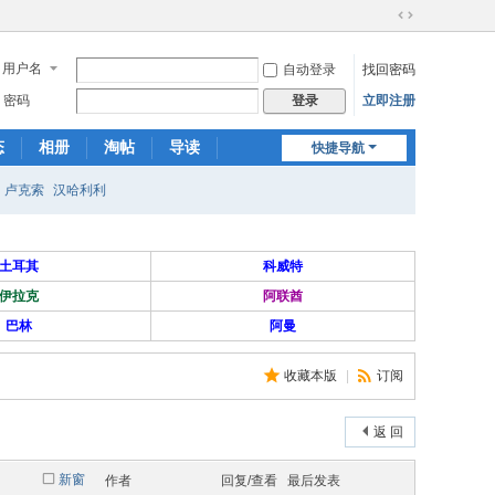
切
换
用户名
自动登录
找回密码
到
宽
密码
立即注册
登录
版
态
相册
淘帖
导读
快捷导航
日志
关于我们
卢克索
汉哈利利
土耳其
科威特
伊拉克
阿联酋
巴林
阿曼
收藏本版
|
订阅
返 回
新窗
作者
回复/查看
最后发表