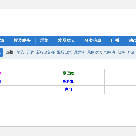
游
埃及商务
群组
埃及华人
分类信息
广播
动
热搜:
埃及
开罗
新行政首都
亚历山大
尼罗河
黑白沙漠
地中海
红海
神庙
搜
索
尔
黎巴嫩
列
叙利亚
也门