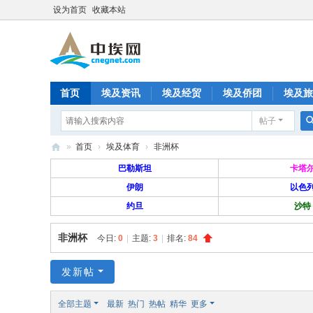
设为首页
收藏本站
首页
埃及资讯
埃及经贸
埃及侨团
埃及旅
帖子
分享
记录
排行榜
»
首页
›
埃及体育
›
非洲杯
中
巴勒斯坦
卡塔
埃
伊朗
以色
约旦
沙特
网
—
非洲杯
今日:
0
|
主题:
3
|
排名:
84
旅
埃
发新帖
华
全部主题
最新
热门
热帖
精华
更多
人