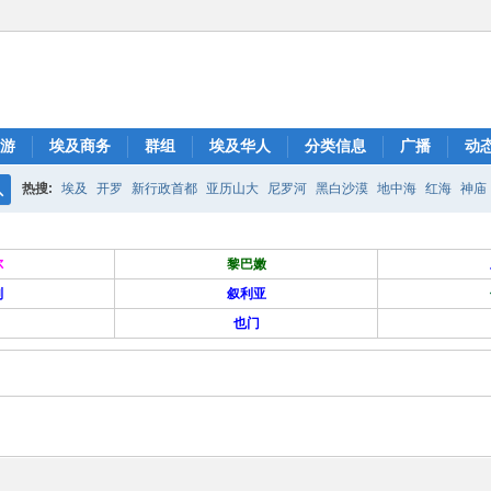
游
埃及商务
群组
埃及华人
分类信息
广播
动
热搜:
埃及
开罗
新行政首都
亚历山大
尼罗河
黑白沙漠
地中海
红海
神庙
搜
索
尔
黎巴嫩
列
叙利亚
也门