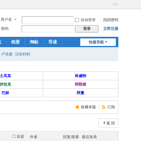
切
换
用户名
自动登录
找回密码
到
宽
密码
立即注册
登录
版
态
相册
淘帖
导读
快捷导航
日志
关于我们
卢克索
汉哈利利
土耳其
科威特
伊拉克
阿联酋
巴林
阿曼
收藏本版
|
订阅
返 回
新窗
作者
回复/查看
最后发表