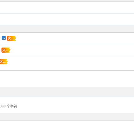
录
火...
火...
火...
入
80
个字符