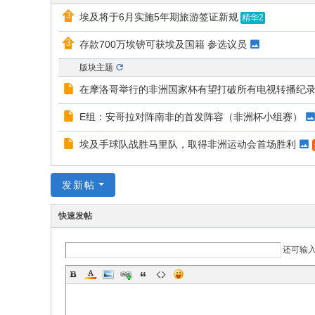
的
埃及将于6月实施5年期旅游签证新规
精华2
网
存款700万埃镑可获埃及国籍 参选议员
络
版块主题
家
在摩洛哥举行的非洲国家杯有望打破所有电视转播纪
园
E组：安哥拉对阵南非的首发阵容（非洲杯小组赛）
！
埃及手球队战胜马里队，取得非洲运动会首场胜利
发新帖
快速发帖
还可输