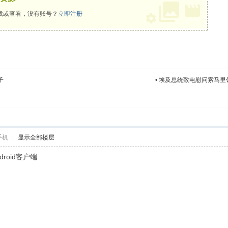
载或查看，没有账号？
立即注册
子
•
埃及总统致电慰问索马里
手机
|
显示全部楼层
roid客户端