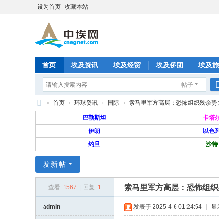
设为首页
收藏本站
首页
埃及资讯
埃及经贸
埃及侨团
埃及旅
帖子
分享
记录
排行榜
»
首页
›
环球资讯
›
国际
›
索马里军方高层：恐怖组织残余势力即
中
巴勒斯坦
卡塔
埃
伊朗
以色
约旦
沙特
网
—
发新帖
旅
索马里军方高层：恐怖组织
埃
查看:
1567
|
回复:
1
华
admin
发表于 2025-4-6 01:24:54
|
显
人