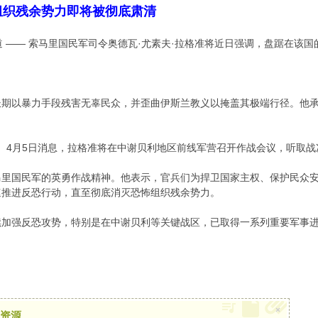
组织残余势力即将被彻底肃清
道 —— 索马里国民军司令奥德瓦·尤素夫·拉格准将近日强调，盘踞在该
长期以暴力手段残害无辜民众，并歪曲伊斯兰教义以掩盖其极端行径。他
A）4月5日消息，拉格准将在中谢贝利地区前线军营召开作战会议，听取
马里国民军的英勇作战精神。他表示，官兵们为捍卫国家主权、保护民众
速推进反恐行动，直至彻底消灭恐怖组织残余势力。
续加强反恐攻势，特别是在中谢贝利等关键战区，已取得一系列重要军事
×
资源