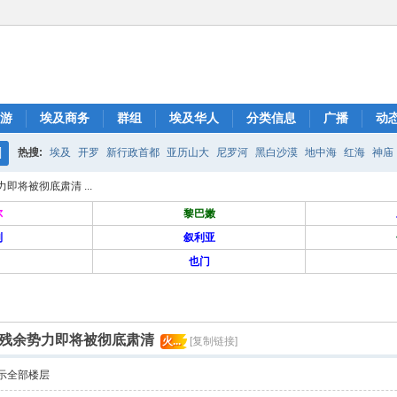
游
埃及商务
群组
埃及华人
分类信息
广播
动
热搜:
埃及
开罗
新行政首都
亚历山大
尼罗河
黑白沙漠
地中海
红海
神庙
搜
将被彻底肃清 ...
索
尔
黎巴嫩
列
叙利亚
也门
残余势力即将被彻底肃清
火...
[复制链接]
示全部楼层