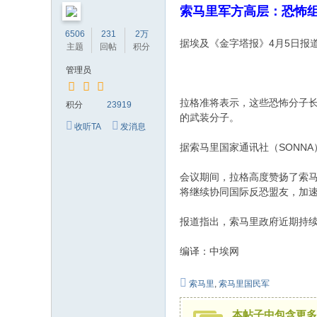
索马里军方高层：恐怖
的
6506
231
2万
网
据埃及《金字塔报》4月5日报
主题
回帖
积分
络
管理员
家
园
拉格准将表示，这些恐怖分子
积分
23919
的武装分子。
！
收听TA
发消息
据索马里国家通讯社（SONN
会议期间，拉格高度赞扬了索
将继续协同国际反恐盟友，加
报道指出，索马里政府近期持
编译：中埃网
索马里
,
索马里国民军
本帖子中包含更多