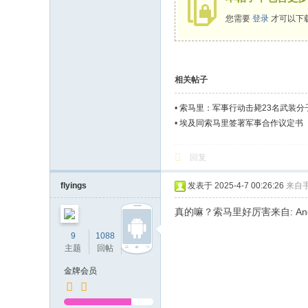
您需要
登录
才可以下
相关帖子
•
索马里：军事行动击毙23名武装分
•
埃及同索马里签署军事合作议定书
回复
flyings
发表于 2025-4-7 00:26:26
来自
真的嘛？索马里好厉害来自: And
9
1088
2501
主题
回帖
积分
金牌会员