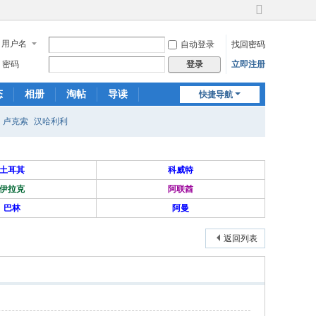
切
换
用户名
自动登录
找回密码
到
宽
密码
立即注册
登录
版
态
相册
淘帖
导读
快捷导航
日志
关于我们
卢克索
汉哈利利
土耳其
科威特
伊拉克
阿联酋
巴林
阿曼
返回列表