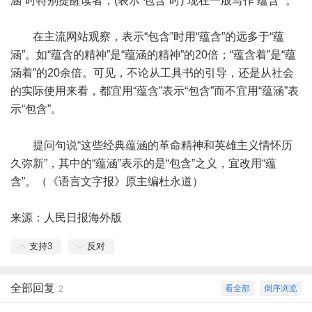
涵”时特别提醒读者，(表示“包含”时)“现在一般写作‘蕴含’”。
在主流网站观察，表示“包含”时用“蕴含”的远多于“蕴
涵”。如“蕴含的精神”是“蕴涵的精神”的20倍；“蕴含着”是“蕴
涵着”的20余倍。可见，不论从工具书的引导，还是从社会
的实际使用来看，都宜用“蕴含”表示“包含”而不宜用“蕴涵”表
示“包含”。
提问句说“这些经典蕴涵的革命精神和英雄主义情怀历
久弥新”，其中的“蕴涵”表示的是“包含”之义，宜改用“蕴
含”。（《语言文字报》原主编杜永道）
来源：人民日报海外版
支持
3
反对
全部回复
看全部
倒序浏览
2