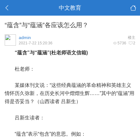
中文教育
“蕴含”与“蕴涵”各应该怎么用？
admin
楼主
2021-7-22 15:20:36
5736
2
“蕴含”与“蕴涵”(杜老师语文信箱)
杜老师：
某媒体刊文说：“这些经典蕴涵的革命精神和英雄主义
情怀历久弥新，在历史长河中熠熠生辉……”其中的“蕴涵”用
得是否妥当？（山西读者 吕新生）
吕新生读者：
“蕴含”表示“包含”的意思。例如：