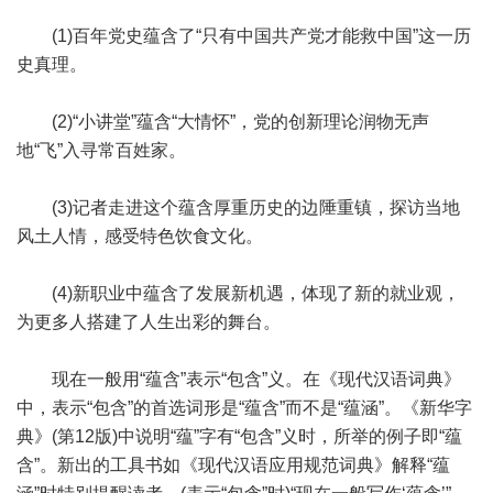
(1)百年党史蕴含了“只有中国共产党才能救中国”这一历
史真理。
(2)“小讲堂”蕴含“大情怀”，党的创新理论润物无声
地“飞”入寻常百姓家。
(3)记者走进这个蕴含厚重历史的边陲重镇，探访当地
风土人情，感受特色饮食文化。
(4)新职业中蕴含了发展新机遇，体现了新的就业观，
为更多人搭建了人生出彩的舞台。
现在一般用“蕴含”表示“包含”义。在《现代汉语词典》
中，表示“包含”的首选词形是“蕴含”而不是“蕴涵”。《新华字
典》(第12版)中说明“蕴”字有“包含”义时，所举的例子即“蕴
含”。新出的工具书如《现代汉语应用规范词典》解释“蕴