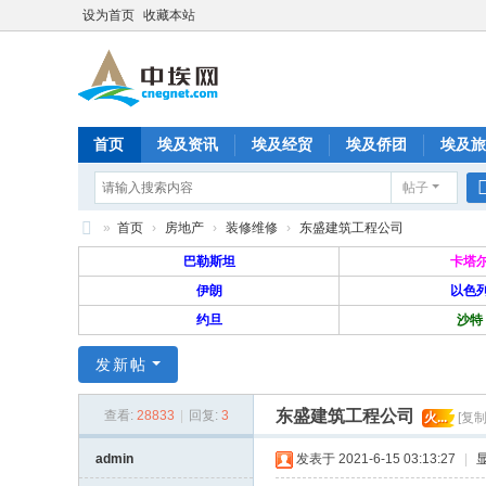
设为首页
收藏本站
首页
埃及资讯
埃及经贸
埃及侨团
埃及旅
帖子
分享
记录
排行榜
»
首页
›
房地产
›
装修维修
›
东盛建筑工程公司
中
巴勒斯坦
卡塔
埃
伊朗
以色
约旦
沙特
网
—
发新帖
旅
东盛建筑工程公司
埃
查看:
28833
|
回复:
3
火...
[复
华
admin
发表于 2021-6-15 03:13:27
|
人