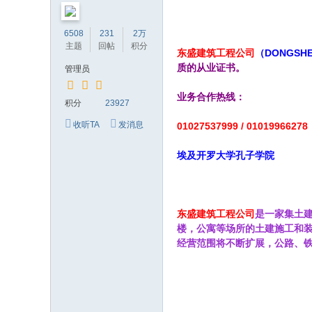
的
6508
231
2万
网
主题
回帖
积分
东盛建筑工程公司
（DONGSHE
络
质的从业证书。
管理员
家
园
业务合作热线：
积分
23927
！
收听TA
发消息
01027537999 / 01019966278
埃及开罗大学孔子学院
东盛建筑工程公司
是一家集土
楼，公寓等场所的土建施工和
经营范围将不断扩展，公路、