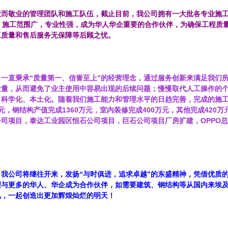
业而敬业的管理团队和施工队伍，截止目前，我公司拥有一大批各专业施工
，施工范围广，专业性强，成为华人华企重要的合作伙伴，为确保工程质
工质量和售后服务无保障等后顾之忧。
，一直秉承“质量第一、信誉至上”的经营理念，通过服务创新来满足我们
质量，从而避免了业主使用中容易出现的后续问题；慢慢取代人工操作的
、科学化、本土化。随着我们施工能力和管理水平的日趋完善，完成的施
0万元，钢结构产值完成1360万元，室内装修完成400万元，其他完成42
司项目，泰达工业园区恒石公司项目，巨石公司项目厂房扩建，OPPO总
我公司将继往开来，发扬“与时俱进，追求卓越”的东盛精神，凭借优质
望与更多的华人、华企成为合作伙伴，如需要建筑、钢结构等从国内来埃
见，一起创造出更加辉煌灿烂的明天！