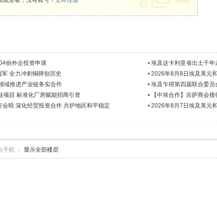
载或查看，没有账号？
立即注册
04份外企投资申请
•
埃及达卡利亚省出土千年
冠军 全力冲刺铜牌创历史
•
2026年8月8日埃及美元
领域推进产业链务实合作
•
埃及乍得第四届联合委员
业项目 标准化厂房赋能招商引资
•
【中埃合作】吉萨商会接
会晤 深化经贸投资合作 共护地区和平稳定
•
2026年8月7日埃及美元
自手机
|
显示全部楼层