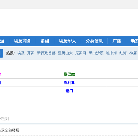
游
埃及商务
群组
埃及华人
分类信息
广播
动
热搜:
埃及
开罗
新行政首都
亚历山大
尼罗河
黑白沙漠
地中海
红海
神庙
搜
索
尔
黎巴嫩
列
叙利亚
也门
制链接]
显示全部楼层