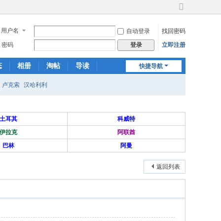
切
换
用户名
自动登录
找回密码
到
宽
密码
立即注册
登录
版
态
相册
淘帖
导读
快捷导航
日志
关于我们
卢克索
汉哈利利
土耳其
科威特
伊拉克
阿联酋
巴林
阿曼
返回列表