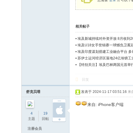
您需要
登录
才可以下
相关帖子
•
埃及新城持续对外资开放 8月收到2
•
埃及U18女手世锦赛一球憾负卫冕
•
埃及印度谋划搭建工业融合平台 多
•
苏伊士运河经济区落地24亿埃镑工
•
【特别关注】埃及巴林两国元首举行
回复
舒克贝塔
发表于 2024-11-17 03:51:16
来
来自: iPhone客户端
4
19
76
主题
回帖
积分
注册会员