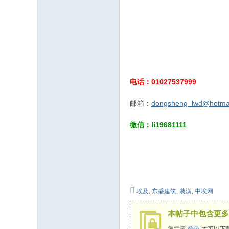
电话：01027537999
邮箱：
dongsheng_lwd@hotma
微信：li19681111
埃及
,
东盛建筑
,
装潢
,
中埃网
本帖子中包含更多