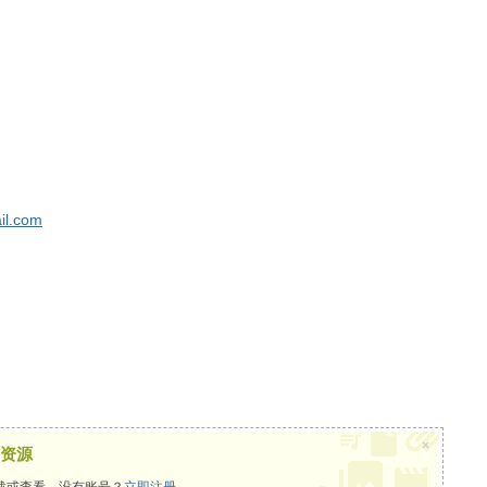
il.com
×
资源