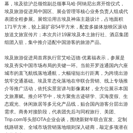
幕，埃及驻沪总领馆副总领事马哈·阿纳尼出席开馆仪式，
埃及旅游促进局中国区、展会管理等核心业务负责人组成代
表团全程参展。展馆沿用古埃及神庙主题设计，占地面积
171平方米，较上届扩容54平方米，配套多媒体放映区滚动
放送文旅宣传片；本次共计19家埃及本土旅行社、酒店集团
组团入驻，集中推介适配中国游客的旅游产品。
埃及旅游促进局首席执行官艾哈迈德·优素福表示，参展是
埃及夯实中国市场布局的关键一环。当前开罗连通国内六座
城市的直飞航线落地通航，大幅缩短出行距离，为跨境出游
筑牢交通基础。埃及常态化落地在华联合营销、线上专场推
介等推广活动，依托实景宣讲与影像素材，全方位展示本国
文旅禀赋。推介环节中，埃方聚焦古迹研学、滨海度假、生
态观光、休闲旅居等多元化产品线，贴合国内游客分层出游
需求。商务对接阶段，代表团先后与同程旅行、美团、
Trip.com等头部OTA企业会谈，围绕新财年联合宣发、定制
线路研发、全域市场营销落地细则深入磋商，敲定多项潜在