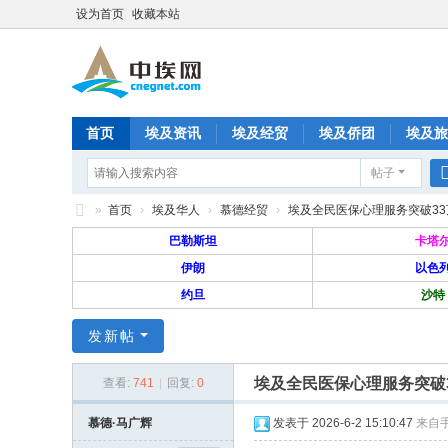
设为首页
收藏本站
首页
埃及资讯
埃及经贸
埃及侨团
埃及旅
帖子
分享
记录
排行榜
»
首页
›
埃及华人
›
慕德经贸
›
埃及全民医保心理服务突破33万人
中
巴勒斯坦
卡塔
埃
伊朗
以色
约旦
沙特
网
—
发新帖
旅
埃及全民医保心理服务突破3
埃
查看:
741
|
回复:
0
华
慕德·马广辉
发表于 2026-6-2 15:10:47
来自
人