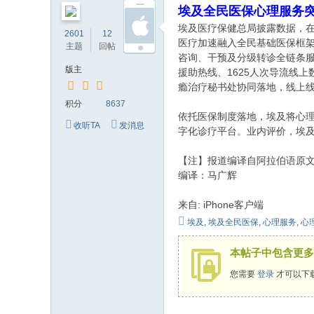
埃及全民医保心理服务突
的
埃及医疗保健总局披露数据，在
2601
12
8637
网
医疗加速融入全民基础医保框架
主题
回帖
积分
络
咨询、干预及分级转诊全链条服
版主
援助热线、1625人次导流线
家
瘾治疗秘书处协同落地，线上
园
积分
8637
依托医保制度落地，埃及将心
！
收听TA
发消息
字化诊疗平台。业内评价，埃
【注】报道编译自阿拉伯语原
编译：马广辉
来自: iPhone客户端
埃及
,
埃及全民医保
,
心理服务
,
心
本帖子中包含更多
您需要
登录
才可以下