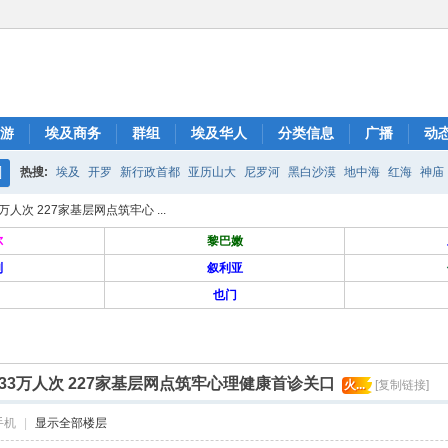
游
埃及商务
群组
埃及华人
分类信息
广播
动
热搜:
埃及
开罗
新行政首都
亚历山大
尼罗河
黑白沙漠
地中海
红海
神庙
搜
次 227家基层网点筑牢心 ...
索
尔
黎巴嫩
列
叙利亚
也门
3万人次 227家基层网点筑牢心理健康首诊关口
火...
[复制链接]
手机
|
显示全部楼层