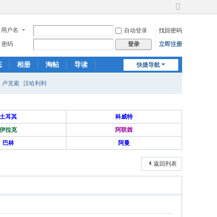
切
换
用户名
自动登录
找回密码
到
宽
密码
立即注册
登录
版
态
相册
淘帖
导读
快捷导航
日志
关于我们
卢克索
汉哈利利
土耳其
科威特
伊拉克
阿联酋
巴林
阿曼
返回列表