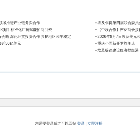
领域推进产业链务实合作
•
埃及乍得第四届联合委员
业项目 标准化厂房赋能招商引资
•
【中埃合作】吉萨商会接
会晤 深化经贸投资合作 共护地区和平稳定
•
2026年8月7日埃及美元
近50亿美元
•
重庆小面新开罗旗舰店
•
埃及提速建设红海枢纽港
您需要登录后才可以回帖
登录
|
立即注册