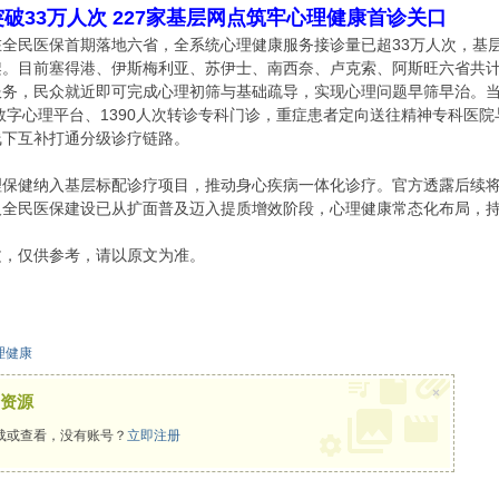
破33万人次 227家基层网点筑牢心理健康首诊关口
全民医保首期落地六省，全系统心理健康服务接诊量已超33万人次，基
。目前塞得港、伊斯梅利亚、苏伊士、南西奈、卢克索、阿斯旺六省共计
务，民众就近即可完成心理初筛与基础疏导，实现心理问题早筛早治。当
上数字心理平台、1390人次转诊专科门诊，重症患者定向送往精神专科医
线下互补打通分级诊疗链路。
理保健纳入基层标配诊疗项目，推动身心疾病一体化诊疗。官方透露后续
及全民医保建设已从扩面普及迈入提质增效阶段，心理健康常态化布局，
文，仅供参考，请以原文为准。
理健康
×
资源
载或查看，没有账号？
立即注册