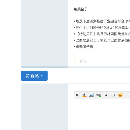
相关帖子
•
埃及印度谋划搭建工业融合平台 多
•
苏伊士运河经济区落地24亿埃镑工
•
【特别关注】埃及巴林两国元首举行
•
巴西发展部长：埃及与巴西贸易额接
•
求购腻子粉
回复
发新帖