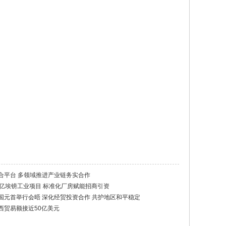
合平台 多领域推进产业链务实合作
4亿埃镑工业项目 标准化厂房赋能招商引资
国元首举行会晤 深化经贸投资合作 共护地区和平稳定
西贸易额接近50亿美元