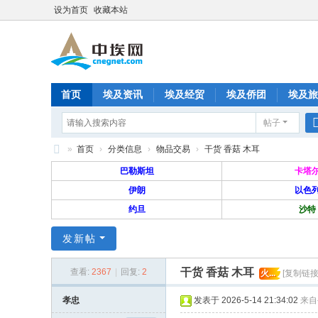
设为首页
收藏本站
首页
埃及资讯
埃及经贸
埃及侨团
埃及旅
帖子
分享
记录
排行榜
»
首页
›
分类信息
›
物品交易
›
干货 香菇 木耳
中
巴勒斯坦
卡塔
埃
伊朗
以色
约旦
沙特
网
—
发新帖
旅
干货 香菇 木耳
埃
查看:
2367
|
回复:
2
火...
[复制链接
华
孝忠
发表于 2026-5-14 21:34:02
来自
人