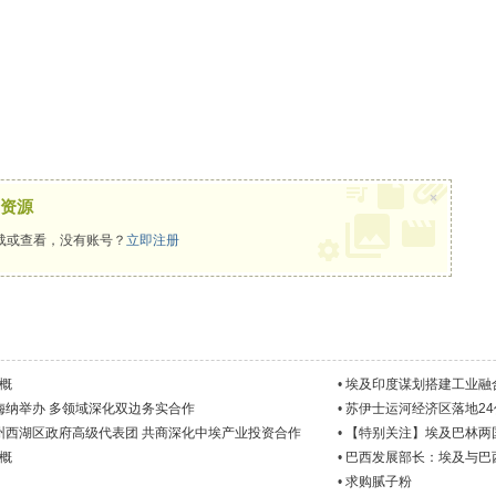
×
资源
载或查看，没有账号？
立即注册
格概
•
埃及印度谋划搭建工业融
梅纳举办 多领域深化双边务实合作
•
苏伊士运河经济区落地2
州西湖区政府高级代表团 共商深化中埃产业投资合作
•
【特别关注】埃及巴林两
格概
•
巴西发展部长：埃及与巴
•
求购腻子粉