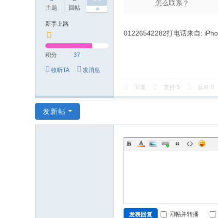
怎么联系？
主题
回帖
积分
新手上路
01226542282打电话来自: iP
积分
37
收听TA
发消息
回复
支持
5
反对
0
发新帖
回帖并转播
发表回复