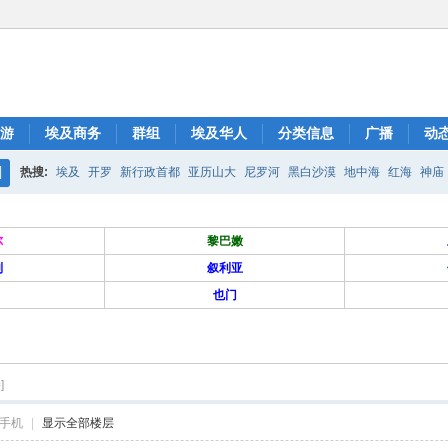
游
埃及商务
群组
埃及华人
分类信息
广播
动
热搜:
埃及
开罗
新行政首都
亚历山大
尼罗河
黑白沙漠
地中海
红海
神庙
搜
索
尔
黎巴嫩
列
叙利亚
也门
]
手机
|
显示全部楼层