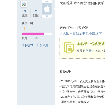
大量香菇 木耳到货 需要的联系
的
3
2
37
网
主题
回帖
积分
络
新手上路
家
来自: iPhone客户端
园
埃及
,
中国食品
,
干货
,
香菇
,
木耳
积分
37
！
本帖子中包含更多
收听TA
发消息
您需要
登录
才可以下
相关帖子
•
2026年8月8日埃及美元和黄金价
•
埃及乍得第四届联合委员会在恩贾
•
【中埃合作】吉萨商会接待中国杭
•
2026年8月7日埃及美元和黄金价
•
重庆小面新开罗旗舰店