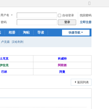
切
换
用户名
自动登录
找回密码
到
宽
密码
立即注册
登录
版
态
相册
淘帖
导读
快捷导航
日志
关于我们
卢克索
汉哈利利
土耳其
科威特
伊拉克
阿联酋
巴林
阿曼
返回列表