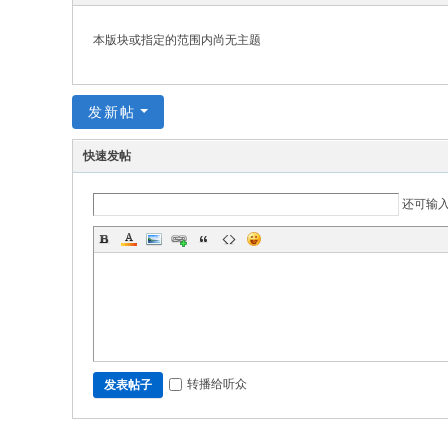
的
本版块或指定的范围内尚无主题
网
络
家
发新帖
园
快速发帖
！
还可输
转播给听众
发表帖子