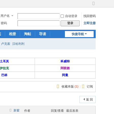
切
换
用户名
自动登录
找回密码
到
宽
密码
立即注册
登录
版
态
相册
淘帖
导读
快捷导航
日志
关于我们
卢克索
汉哈利利
土耳其
科威特
伊拉克
阿联酋
巴林
阿曼
收藏本版
(
1
)
|
订阅
返 回
新窗
作者
回复/查看
最后发表