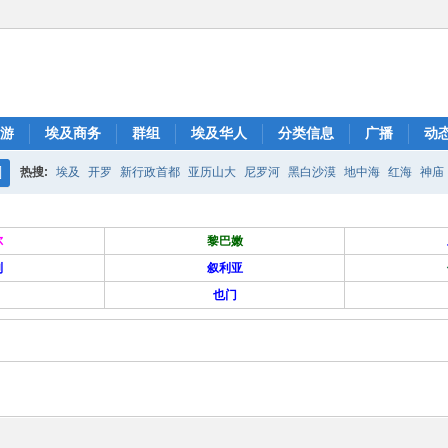
游
埃及商务
群组
埃及华人
分类信息
广播
动
热搜:
埃及
开罗
新行政首都
亚历山大
尼罗河
黑白沙漠
地中海
红海
神庙
搜
索
尔
黎巴嫩
列
叙利亚
也门