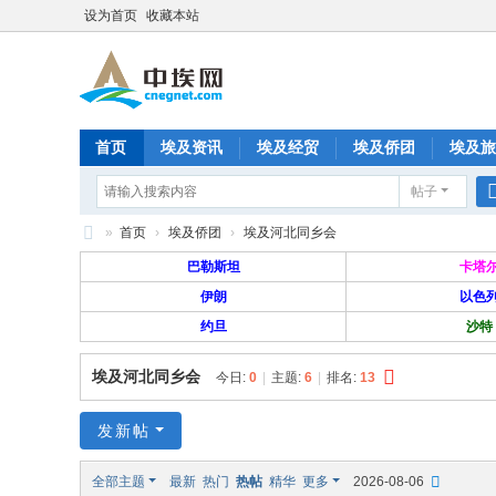
设为首页
收藏本站
首页
埃及资讯
埃及经贸
埃及侨团
埃及旅
帖子
分享
记录
排行榜
»
首页
›
埃及侨团
›
埃及河北同乡会
中
巴勒斯坦
卡塔
埃
伊朗
以色
约旦
沙特
网
—
埃及河北同乡会
今日:
0
|
主题:
6
|
排名:
13
旅
埃
发新帖
华
全部主题
最新
热门
热帖
精华
更多
2026-08-06
人